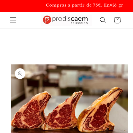
Ir
Compras a partir de 75€. Envió gratis
directamente
al contenido
Carrito
Ir
directamente
a la
información
del producto