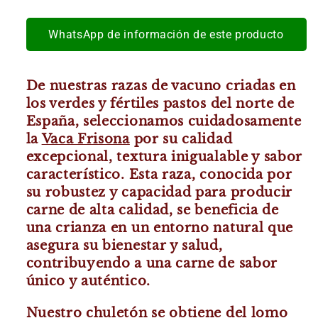
Lomo
Lomo
Alto
Alto
de
de
WhatsApp de información de este producto
Vaca
Vaca
Frisona
Frisona
Nacional
Nacional
De nuestras razas de vacuno criadas en
Madurado
Madurado
los verdes y fértiles pastos del norte de
más
más
España, seleccionamos cuidadosamente
30
30
la
Vaca Frisona
por su calidad
Días
Días
excepcional, textura inigualable y sabor
unidades
unidades
característico. Esta raza, conocida por
1
1
su robustez y capacidad para producir
Kilo
Kilo
carne de alta calidad, se beneficia de
Precio
Precio
una crianza en un entorno natural que
29,70
29,70
€.
€.
asegura su bienestar y salud,
contribuyendo a una carne de sabor
único y auténtico.
Nuestro chuletón se obtiene del lomo