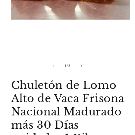
Abrir
elemento
multimedia
1
en
una
ventana
modal
de
1
/
3
Chuletón de Lomo
Alto de Vaca Frisona
Nacional Madurado
más 30 Días