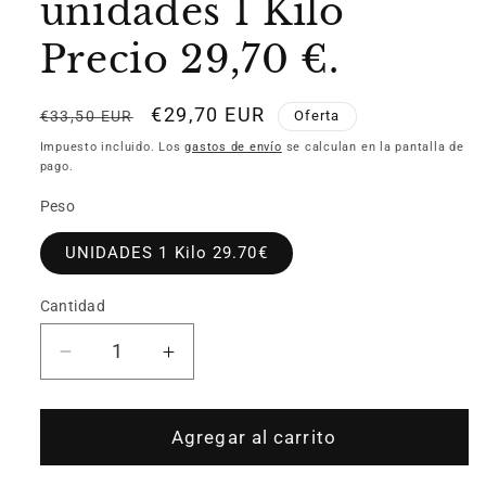
unidades 1 Kilo
Precio 29,70 €.
Precio
Precio
€29,70 EUR
€33,50 EUR
Oferta
habitual
de
Impuesto incluido. Los
gastos de envío
se calculan en la pantalla de
oferta
pago.
Peso
UNIDADES 1 Kilo 29.70€
Cantidad
Reducir
Aumentar
cantidad
cantidad
para
para
Chuletón
Chuletón
Agregar al carrito
de
de